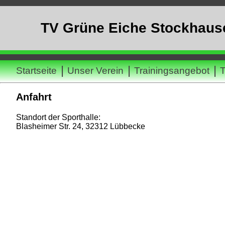
TV Grüne Eiche Stockhause
|
|
|
Startseite
Unser Verein
Trainingsangebot
T
Anfahrt
Standort der Sporthalle:
Blasheimer Str. 24, 32312 Lübbecke